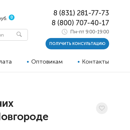
8 (831) 281-77-73
0
руб.
8 (800) 707-40-17
Пн-пт 9:00-19:00
ПОЛУЧИТЬ КОНСУЛЬТАЦИЮ
лата
Оптовикам
Контакты
 и тутора
ры
них
ельные опции к ТСР
Новгороде
й