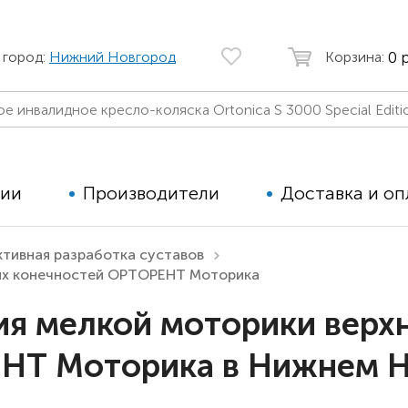
0 
 город:
Нижний Новгород
Корзина:
ции
Производители
Доставка и оп
ктивная разработка суставов
них конечностей ОРТОРЕНТ Моторика
Автомобильные кресла
Аппараты
Коляски для детей с ДЦП
Тренажё
ия мелкой моторики верх
Коляски для детей активного
Дополнит
НТ Моторика в Нижнем 
типа
для дете
Детские вертикализаторы