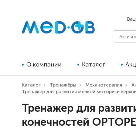
Ваш
О компании
Каталог
Ак
Каталог
Тренажёры
Механотерапия
А
Технические средства
Тренажер для развития мелкой моторики верх
реабилитации для детей
Тренажер для развит
Технические средства
конечностей ОРТОРЕ
реабилитации для взрослых