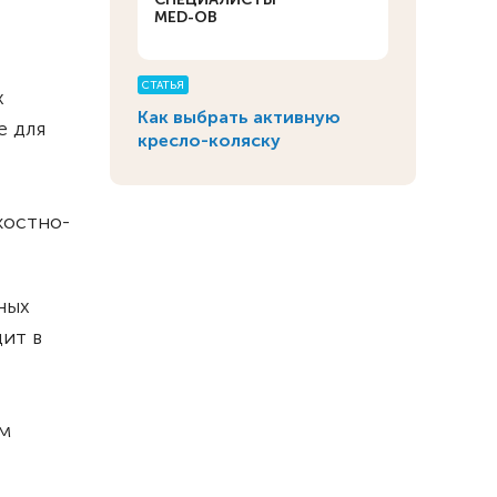
MED-OB
СТАТЬЯ
х
Как выбрать активную
е для
кресло-коляску
костно-
ных
ит в
м