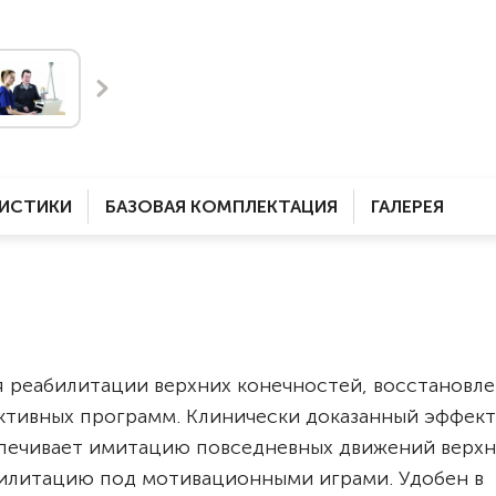
Комнатные
электроприводом
Кислородное оборудование
Для бассейна
Скутеры
Для ванны
Оборудование с туалетом
Электрические
Приставки для кресел-
Для дома
колясок
РИСТИКИ
БАЗОВАЯ КОМПЛЕКТАЦИЯ
ГАЛЕРЕЯ
Лестничные
Противопролежневые
подушки
Мобильные
Для пляжа
Уличные
Кресла-каталки
Трансформеры
Вертикализаторы
я реабилитации верхних конечностей, восстановл
Кровати для дома
ктивных программ.
Клинически доказанный эффект
Ванна для инвалидов
печивает имитацию повседневных движений верхн
билитацию под мотивационными играми.
Удобен в