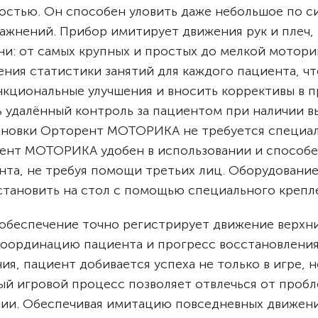
остью. Он способен уловить даже небольшое по с
ражнений.
Прибор имитирует движения рук и плеч,
и: от самых крупных и простых до мелкой мотори
ния статистики занятий для каждого пациента, чт
нкциональные улучшения и вносить коррективы в 
 удалённый контроль за пациентом при наличии в
установки Орторент МОТОРИКА не требуется специа
ент МОТОРИКА удобен в использовании и способ
нта, не требуя помощи третьих лиц. Оборудование
становить на стол с помощью специального крепл
обеспечение точно регистрирует движение верхн
 координацию пациента и прогресс восстановлени
, пациент добивается успеха не только в игре, н
й игровой процесс позволяет отвлечься от проб
ции.
Обеспечивая имитацию повседневных движен