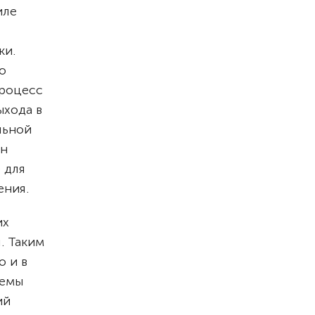
иле
ки.
о
процесс
ыхода в
льной
ен
 для
ения.
их
я.
Таким
о и в
лемы
ий